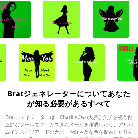
album
brat album
brat album
brat
bum
rat album
brat album
brat a
Bratジェネレーターについてあなた
が知る必要があるすべて
Bratジェネレーターは、Charli XCXの大胆な美学を祝う創
造的なツールです。カスタムメームを作成したり、アルバ
ムインスパイアードのカバーや鮮やかな色を探索したりす